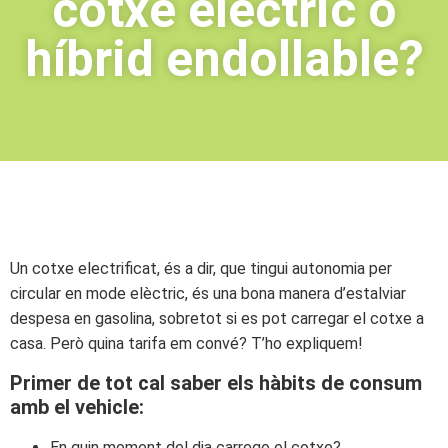
cotxe elèctric o
híbrid endollable?
Un cotxe electrificat, és a dir, que tingui autonomia per
circular en mode elèctric, és una bona manera d’estalviar
despesa en gasolina, sobretot si es pot carregar el cotxe a
casa. Però quina tarifa em convé? T’ho expliquem!
Primer de tot cal saber els hàbits de consum
amb el vehicle:
En quin moment del dia carrego el cotxe?